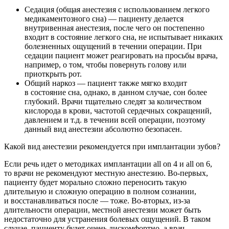
Седация (общая анестезия с использованием легкого
медикаментозного сна) — пациенту делается
внутривенная анестезия, после чего он постепенно
входит в состояние легкого сна, не испытывает никаких
болезненных ощущений в течении операции. При
седации пациент может реагировать на просьбы врача,
например, о том, чтобы повернуть голову или
приоткрыть рот.
Общий наркоз — пациент также мягко входит
в состояние сна, однако, в данном случае, сон более
глубокий. Врачи тщательно следят за количеством
кислорода в крови, частотой сердечных сокращений,
давлением и т.д. в течении всей операции, поэтому
данный вид анестезии абсолютно безопасен.
Какой вид анестезии рекомендуется при имплантации зубов?
Если речь идет о методиках имплантации all on 4 и all on 6,
то врачи не рекомендуют местную анестезию. Во-первых,
пациенту будет морально сложно переносить такую
длительную и сложную операцию в полном сознании,
и восстанавливаться после — тоже. Во-вторых, из-за
длительности операции, местной анестезии может быть
недостаточно для устранения болевых ощущений. В таком
случае, пациенту будет очень дискомфортно, а врач,