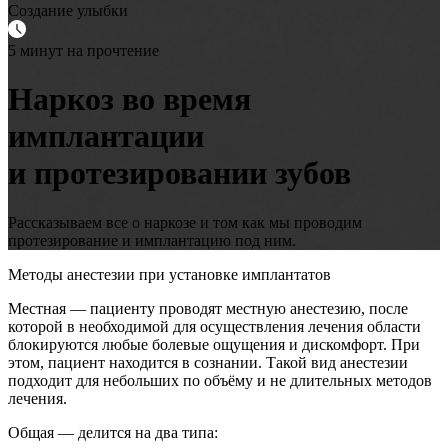
Создание улыбки
5 минут на прочтение
Наркоз во время
имплантации
и протезировании зубов
Рассказываем все о наркозе и том как мы проводим
протезирование и имплантацию под ним.
Методы анестезии при установке имплантатов
Местная — пациенту проводят местную анестезию, после
которой в необходимой для осуществления лечения области
блокируются любые болевые ощущения и дискомфорт. При
этом, пациент находится в сознании. Такой вид анестезии
подходит для небольших по объёму и не длительных методов
лечения.
Общая — делится на два типа: