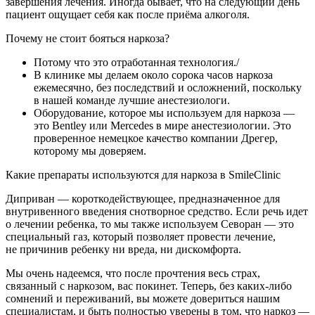
завершения лечения. Иногда бывает, что на следующий день
пациент ощущает себя как после приёма алкоголя.
Почему не стоит бояться наркоза?
Потому что это отработанная технология./
В клинике мы делаем около сорока часов наркоза
ежемесячно, без последствий и осложнений, поскольку
в нашей команде лучшие анестезиологи.
Оборудование, которое мы используем для наркоза —
это Bentley или Mercedes в мире анестезиологии. Это
проверенное немецкое качество компании Дрегер,
которому мы доверяем.
Какие препараты используются для наркоза в SmileClinic
Диприван — короткодействующее, предназначенное для
внутривенного введения снотворное средство. Если речь идет
о лечении ребенка, то мы также используем Севоран — это
специальный газ, который позволяет провести лечение,
не причинив ребенку ни вреда, ни дискомфорта.
Мы очень надеемся, что после прочтения весь страх,
связанный с наркозом, вас покинет. Теперь, без каких-либо
сомнений и переживаний, вы можете довериться нашим
специалистам, и быть полностью уверены в том, что наркоз —