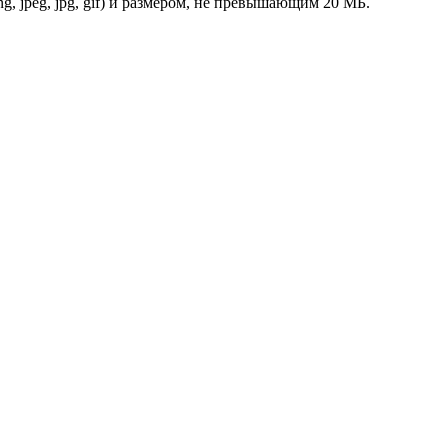
 png, jpeg, jpg, gif) и размером, не превышающим 20 МБ.