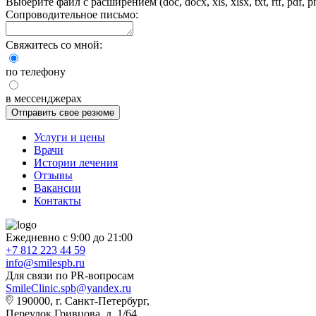
Выберите файл с расширением (doc, docx, xls, xlsx, txt, rtf, pdf,
Сопроводительное письмо:
Свяжитесь со мной:
по телефону
в мессенджерах
Отправить свое резюме
Услуги и цены
Врачи
Истории лечения
Отзывы
Вакансии
Контакты
Ежедневно с 9:00 до 21:00
+7 812 223 44 59
info@smilespb.ru
Для связи по PR-вопросам
SmileClinic.spb@yandex.ru
190000, г. Санкт-Петербург,
Переулок Гривцова, д. 1/64