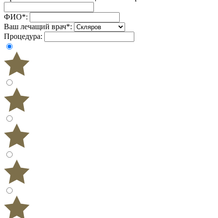
ФИО
*
:
Ваш лечащий врач
*
:
Процедура: