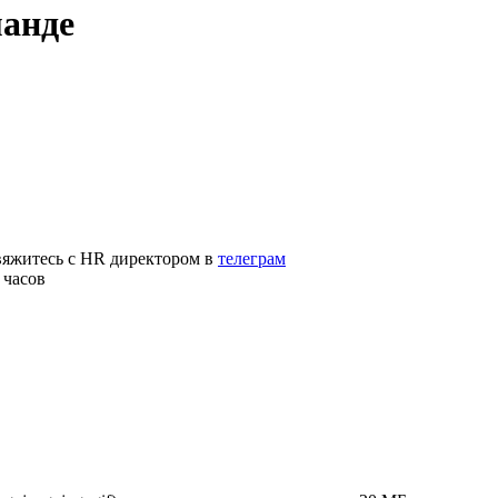
манде
свяжитесь с HR директором в
телеграм
 часов